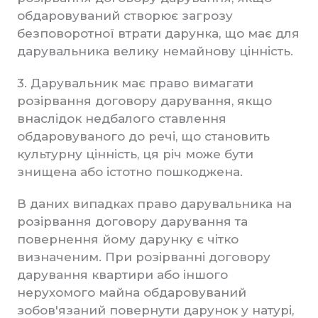
обдаровуваний створює загрозу
безповоротної втрати дарунка, що має для
дарувальника велику немайнову цінність.
3. Дарувальник має право вимагати
розірвання договору дарування, якщо
внаслідок недбалого ставлення
обдаровуваного до речі, що становить
культурну цінність, ця річ може бути
знищена або істотно пошкоджена.
В даних випадках право дарувальника на
розірвання договору дарування та
повернення йому дарунку є чітко
визначеним. При розірванні договору
дарування квартири або іншого
нерухомого майна обдаровуваний
зобов'язаний повернути дарунок у натурі,