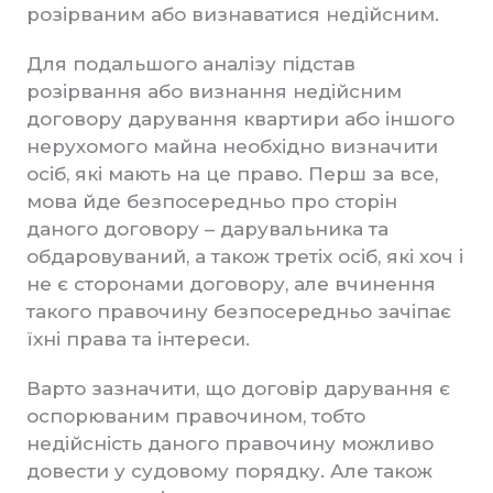
розірваним або визнаватися недійсним.
Для подальшого аналізу підстав
розірвання або визнання недійсним
договору дарування квартири або іншого
нерухомого майна необхідно визначити
осіб, які мають на це право. Перш за все,
мова йде безпосередньо про сторін
даного договору – дарувальника та
обдаровуваний, а також третіх осіб, які хоч і
не є сторонами договору, але вчинення
такого правочину безпосередньо зачіпає
їхні права та інтереси.
Варто зазначити, що договір дарування є
оспорюваним правочином, тобто
недійсність даного правочину можливо
довести у судовому порядку. Але також