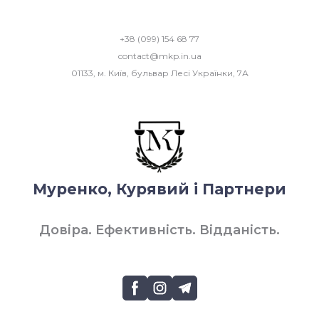
+38 (099) 154 68 77
contact@mkp.in.ua
01133, м. Київ, бульвар Лесі Українки, 7А
Муренко, Курявий і Партнери
Довіра. Ефективність. Відданість.