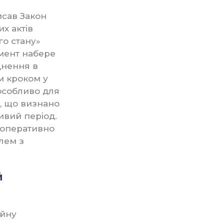
сав Закон
х актів
го стану»
умент набере
днення в
м кроком у
особливо для
, що визнано
ивий період.
и оперативно
блем з
й
ійну