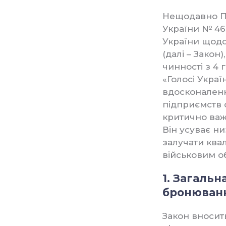
Нещодавно П
України № 46
України щодо
(далі – Закон
чинності з 4
«Голосі Укра
вдосконаленн
підприємств 
критично важ
Він усуває н
залучати квал
військовим о
1. Загаль
бронюванн
Закон вносит