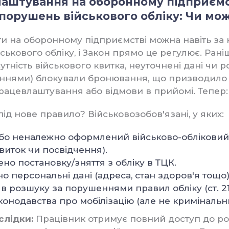
лаштування на оборонному підприємс
 порушень військового обліку: Чи мо
ти на оборонному підприємстві можна навіть за 
ькового обліку, і Закон прямо це регулює. Раніш
утність військового квитка, неуточнені дані чи 
ннями) блокували бронювання, що призводило
працевлаштування або відмови в прийомі. Тепер:
під нове правило? Військовозобов'язані, у яких:
або неналежно оформлений військово-облікови
виток чи посвідчення).
но постановку/зняття з обліку в ТЦК.
о персональні дані (адреса, стан здоров'я тощо)
в розшуку за порушеннями правил обліку (ст. 210
конодавства про мобілізацію (але не кримінальни
слідки:
Працівник отримує повний доступ до ро