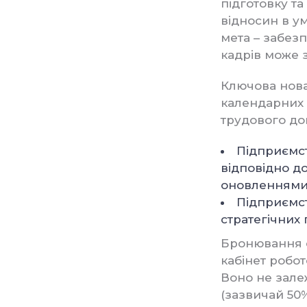
підготовку та
відносин в ум
мета – забез
кадрів може 
Ключова нова
календарних 
трудового до
Підприємст
відповідно до
оновленнями) 
Підприємст
стратегічних
Бронювання 
кабінет робо
Воно не зале
(зазвичай 50%