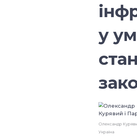
інф
у у
стан
зак
Олександр Курявий
Україна