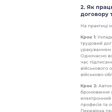
2. Як пра
договору 
На практиці м
Крок 1:
Уклад
трудовий дого
урахуванням 
Одночасно вс
час підписан
військового о
військово-об
Крок 2:
Автом
бронювання а
електронний 
професія та о
Перевірка пр