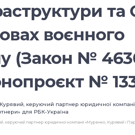
раструктури та
мовах воєнного
у (Закон № 4630
онопроєкт № 133
, керуючий партнер юридичної компанії «Муренко, Курявий і Па