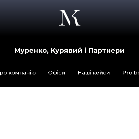
Муренко, Курявий і Партнери
ро компанію
Офіси
Наші кейси
Pro b