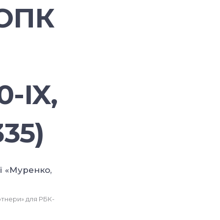
 ОПК
-IX,
35)
ртнери» для РБК-