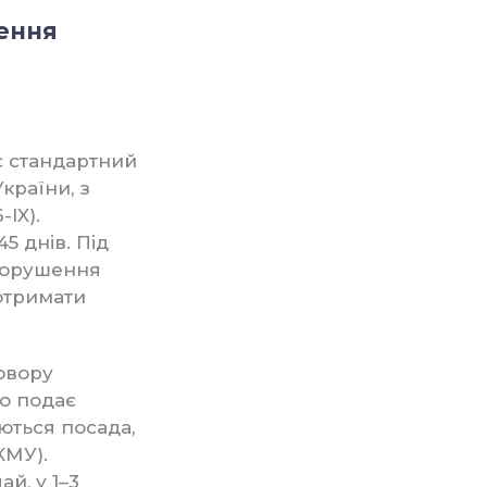
дення
є стандартний
країни, з
IX).
 днів. Під
 порушення
 отримати
овору
во подає
ються посада,
КМУ).
й, у 1–3