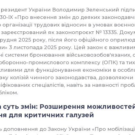
резидент України Володимир Зеленський підпи
30-IX «Про внесення змін до деяких законодавчи
 організації трудових відносин в умовах воєнно
), зареєстрований як законопроєкт № 13335. Док
 грудня 2025 року, після його офіційного оприлю
їни» 3 листопада 2025 року. Цей закон є важливи
і системи бронювання військовозобов'язаних, 
оборонно-промислового комплексу (ОПК) та тих
ливими для функціонування економіки в особл
изку колізій чинного законодавства, дозволяюч
іфікованих спеціалістів, навіть за наявності про
бліком.
на суть змін: Розширення можливосте
я для критичних галузей
ь доповнення до Закону України «Про мобілізац