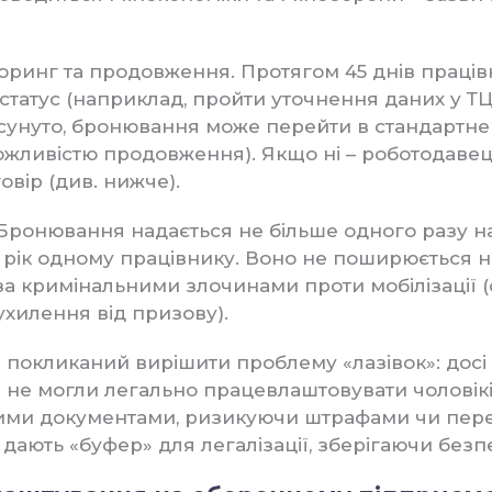
оринг та продовження. Протягом 45 днів праців
статус (наприклад, пройти уточнення даних у Т
унуто, бронювання може перейти в стандартне 
 можливістю продовження). Якщо ні – роботодаве
овір (див. нижче).
Бронювання надається не більше одного разу н
рік одному працівнику. Воно не поширюється на
а кримінальними злочинами проти мобілізації (ст
ухилення від призову).
 покликаний вирішити проблему «лазівок»: досі
 не могли легально працевлаштовувати чоловікі
ми документами, ризикуючи штрафами чи пере
 дають «буфер» для легалізації, зберігаючи безпе