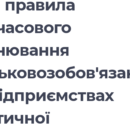
і правила
часового
нювання
ськовозобов'яза
підприємствах
тичної