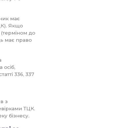
ник має
ЦК). Якщо
(терміном до
ць має право
а
 осіб,
атті 336, 337
в з
вірками ТЦК.
ку бізнесу.