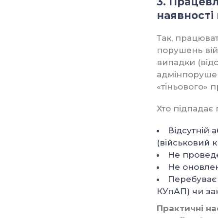
3. Працев
наявності
Так, працюва
порушень війс
випадки (відс
адмінпоруше
«тіньового» 
Хто підпадає 
Відсутній 
(військовий к
Не проведе
Не оновлен
Перебуває 
КУпАП) чи за
Практичні на