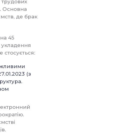
ю трудових
в. Основна
мств, де брак
на 45
у укладення
 стосується:
важливими
7.01.2023 (з
руктура.
вом
лектронний
рократію.
ємстві
ів.