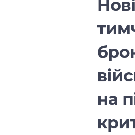
Нов
тим
бро
вій
на 
кри