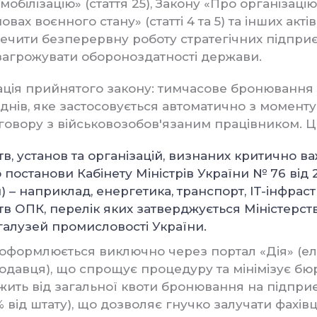
 мобілізацію» (стаття 25), Закону «Про організаці
овах воєнного стану» (статті 4 та 5) та інших акті
печити безперервну роботу стратегічних підприє
загрожувати обороноздатності держави.
ція прийнятого закону: тимчасове бронювання 
днів, яке застосовується автоматично з момент
говору з військовозобов'язаним працівником. Це
в, установ та організацій, визнаних критично 
 постанови Кабінету Міністрів України № 76 від 2
– наприклад, енергетика, транспорт, IT-інфраст
в ОПК, перелік яких затверджується Міністерст
 галузей промисловості України.
оформлюється виключно через портал «Дія» (е
тодавця), що спрощує процедуру та мінімізує бю
жить від загальної квоти бронювання на підпри
 від штату), що дозволяє гнучко залучати фахівц