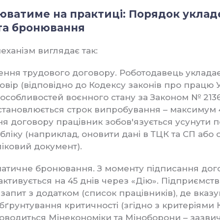
цюватиме на практиці: Порядок укла
та бронювання
еханізм виглядає так:
ення трудового договору. Роботодавець уклада
вір (відповідно до Кодексу законів про працю У
особливостей воєнного стану за Законом № 2136-
тановлюється строк випробування – максимум 45
ня договору працівник зобов'язується усунути
бліку (наприклад, оновити дані в ТЦК та СП або
ліковий документ).
атичне бронювання. З моменту підписання дог
ктивується на 45 днів через «Дію». Підприємст
запит з додатком (список працівників), де вказу
бґрунтування критичності (згідно з критеріями 
оводиться Мінекономіки та Міноборони – зазвича