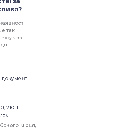
тві за
жливо?
наявності
е такі
розшук за
 до
й документ
.
, 210-1
х).
бочого місця,