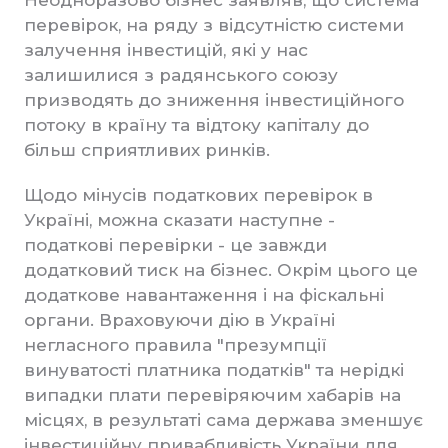
Неодноразово бізнес заявляв, що система
перевірок, на ряду з відсутністю системи
залучення інвестицій, які у нас
залишилися з радянського союзу
призводять до зниження інвестиційного
потоку в країну та відтоку капіталу до
більш сприятливих ринків.
Щодо мінусів податкових перевірок в
Україні, можна сказати наступне -
податкові перевірки - це завжди
додатковий тиск на бізнес. Окрім цього це
додаткове навантаження і на фіскальні
органи. Враховуючи дію в Україні
негласного правила "презумпції
винуватості платника податків" та нерідкі
випадки плати перевіряючим хабарів на
місцях, в результаті сама держава зменшує
інвестиційну привабливість України для