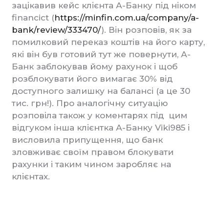
зацікавив кейс клієнта А-Банку під ніком
financict (
https://minfin.com.ua/company/a-
bank/review/333470/
). Він розповів, як за
помилковий переказ коштів на його карту,
які він був готовий тут же повернути, А-
Банк заблокував йому рахунок і щоб
розблокувати його вимагає 30% від
доступного залишку на балансі (а це 30
тис. грн!). Про аналогічну ситуацію
розповіла також у коментарях під цим
відгуком інша клієнтка А-Банку Viki985 і
висловила припущення, що банк
зловживає своїм правом блокувати
рахунки і таким чином заробляє на
клієнтах.