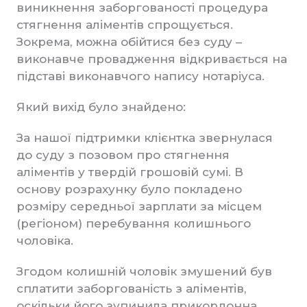
виникнення заборгованості процедура
стягнення аліментів спрощується.
Зокрема, можна обійтися без суду –
виконавче провадження відкривається на
підставі виконавчого напису нотаріуса.
Який вихід було знайдено:
За нашої підтримки клієнтка звернулася
до суду з позовом про стягнення
аліментів у твердій грошовій сумі. В
основу розрахунку було покладено
розміру середньої зарплати за місцем
(регіоном) перебування колишнього
чоловіка.
Згодом колишній чоловік змушений був
сплатити заборгованість з аліментів,
оскільки його зупинила прикордонна