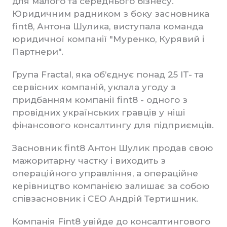
для малого та середнього бізнесу.
Юридичним радником з боку засновника
fint8, Антона Шулика, виступала команда
юридичної компанії "Муренко, Курявий і
Партнери".
Група Fractal, яка об’єднує понад 25 IT- та
сервісних компаній, уклала угоду з
придбанням компанії fint8 - одного з
провідних українських гравців у ніші
фінансового консалтингу для підприємців.
Засновник fint8 Антон Шулик продав свою
мажоритарну частку і виходить з
операційного управління, а операційне
керівництво компанією залишає за собою
співзасновник і CEO Андрій Тертишник.
Компанія Fint8 увійде до консалтингового