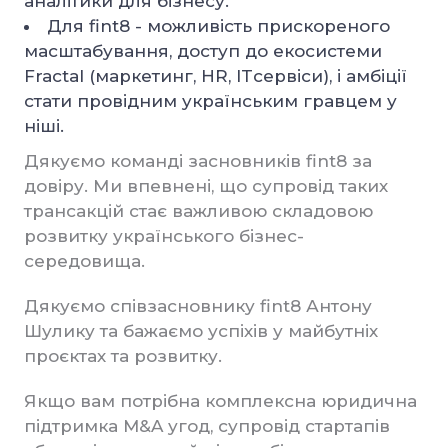
аналітики для бізнесу.
Для fint8 - можливість прискореного
масштабування, доступ до екосистеми
Fractal (маркетинг, HR, ITсервіси), і амбіції
стати провідним українським гравцем у
ніші.
Дякуємо команді засновників fint8 за
довіру. Ми впевнені, що супровід таких
трансакцій стає важливою складовою
розвитку українського бізнес-
середовища.
Дякуємо співзасновнику fint8 Антону
Шулику та бажаємо успіхів у майбутніх
проєктах та розвитку.
Якщо вам потрібна комплексна юридична
підтримка M&A угод, супровід стартапів