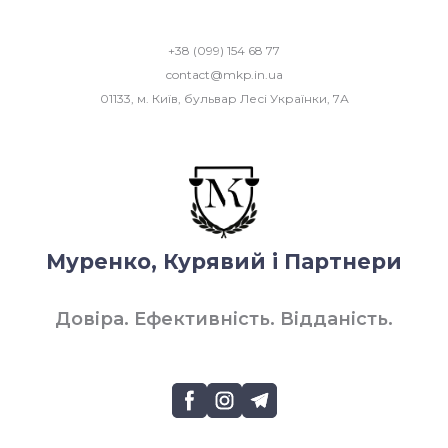
+38 (099) 154 68 77
contact@mkp.in.ua
01133, м. Київ, бульвар Лесі Українки, 7А
Муренко, Курявий і Партнери
Довіра. Ефективність. Відданість.