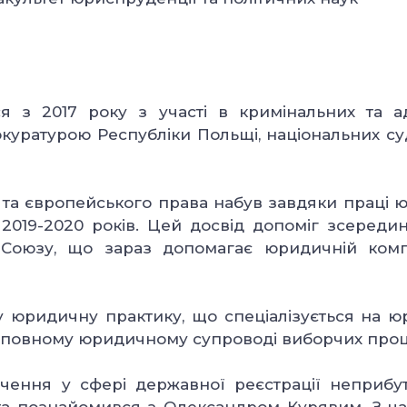
я з 2017 року з участі в кримінальних та ад
окуратурою Республіки Польщі, національних су
 та європейського права набув завдяки праці 
019-2020 років. Цей досвід допоміг зсередин
Союзу, що зараз допомагає юридичній комп
ну юридичну практику, що спеціалізується на 
а повному юридичному супроводі виборчих проц
чення у сфері державної реєстрації неприбут