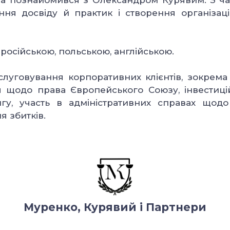
іта познайомився з Олександром Курявим. З час
ня досвіду й практик і створення організаці
 російською, польською, англійською.
бслуговування корпоративних клієнтів, зокрем
я щодо права Європейського Союзу, інвестиці
у, участь в адміністративних справах щодо 
 збитків.
Муренко, Курявий і Партнери