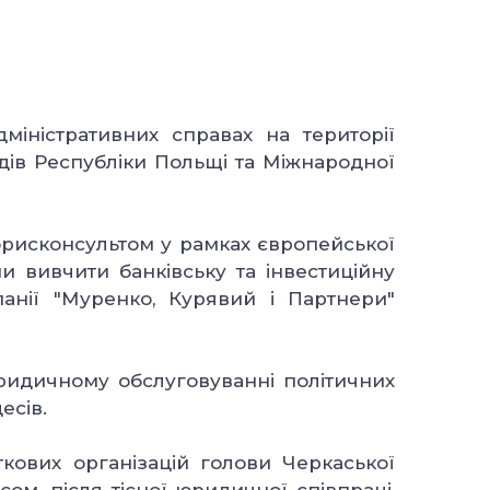
міністративних справах на території
дів Республіки Польщі та Міжнародної
юрисконсультом у рамках європейської
и вивчити банківську та інвестиційну
анії "Муренко, Курявий і Партнери"
юридичному обслуговуванні політичних
есів.
кових організацій голови Черкаської