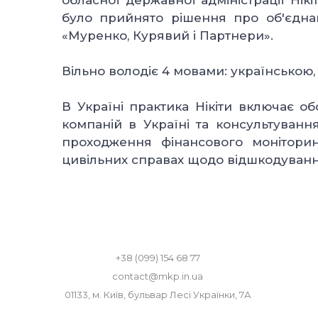
обласної державної адміністрації Нік
було прийнято рішення про об'єднан
«Муренко, Курявий і Партнери».
Вільно володіє 4 мовами: українською,
В Україні практика Нікіти включає о
компаній в Україні та консультуванн
проходження фінансового моніторинг
цивільних справах щодо відшкодування
+38 (099) 154 68 77
contact@mkp.in.ua
01133, м. Київ, бульвар Лесі Українки, 7А