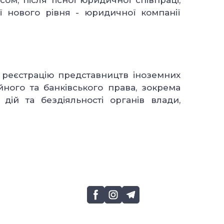
ом, після тісної юридичної співпраці,
ї нового рівня - юридичної компанії
а реєстрацію представництв іноземних
йного та банківського права, зокрема
дій та бездіяльності органів влади,