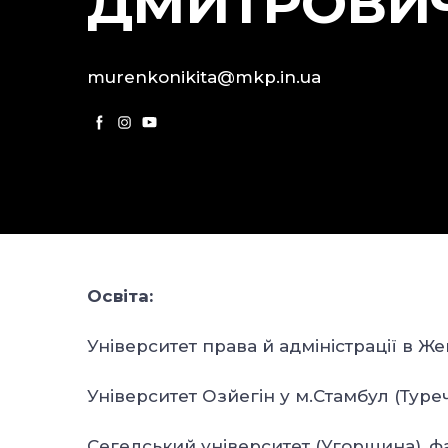
ДМИТРОВИ
murenkonikita@mkp.in.ua
Освіта:
Університет права й адміністрації в Ж
Університет Озйегін у м.Стамбул (Тур
Сегедський університет (Угорщина), ф