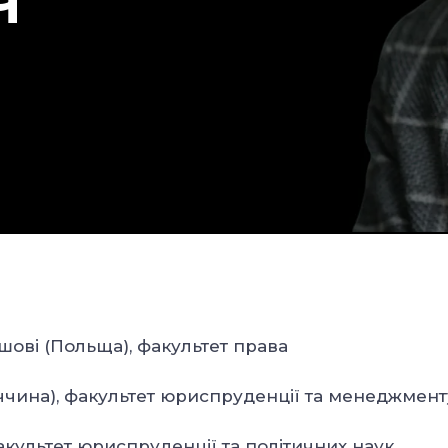
Ч
ешові (Польща), факультет права
еччина), факультет юриспруденції та менеджмент
акультет юриспруденції та політичних наук