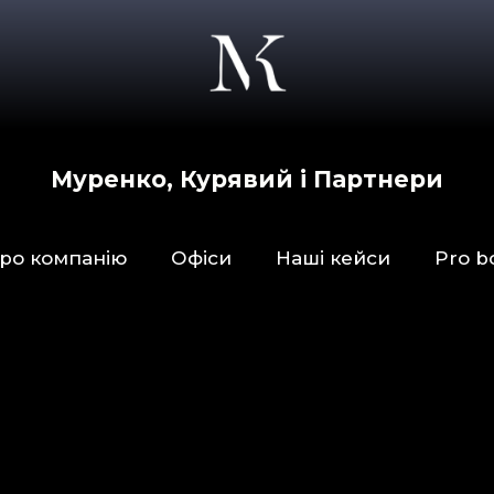
Муренко, Курявий і Партнери
ро компанію
Офіси
Наші кейси
Pro b